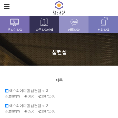
온라인상담
방문상담예약
카톡상담
전화상담
샵컨셉
제목
에스와이디랩 샵컨셉 no.3
최고관리자
6680
2017.10.05
에스와이디랩 샵컨셉 no.2
최고관리자
6550
2017.10.05