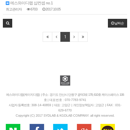
에스와이디랩 샵컨셉 no.1
최고관리자
6703
2017.10.05
날짜순
1
에스와이디랩(케이지디랩) | 주소 : 경기도 안산시 단원구 광덕3로 178, 610호 케이스페이스 106
호
| 대표번호 : 070-7783-9741
사업자 등록번호 :
308-14-40859
| 대표 : 고양근 | 개인정보책임자 : 고양근 |
FAX : 031-
629-6770
Copyright (C) 2017 SYDLAB & KGDLAB COMPANY. all right reserved.