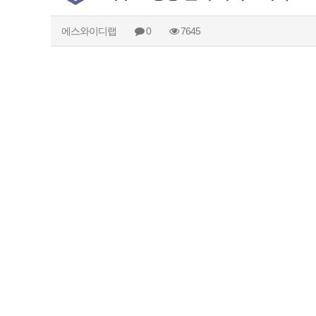
에스와이디랩
0
7645