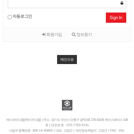
자동로그인
Sign In
회원가입
정보찾기
메인으로
에스와이디랩(케이지디랩) | 주소 : 경기도 안산시 단원구 광덕3로 178, 610호 케이스페이스 106
호
| 대표번호 : 070-7783-9741
사업자 등록번호 :
308-14-40859
| 대표 : 고양근 | 개인정보책임자 : 고양근 |
FAX : 031-