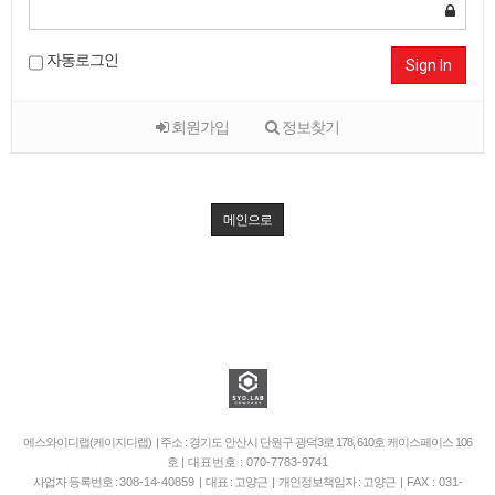
자동로그인
Sign In
회원가입
정보찾기
메인으로
에스와이디랩(케이지디랩) | 주소 : 경기도 안산시 단원구 광덕3로 178, 610호 케이스페이스 106
호
| 대표번호 : 070-7783-9741
사업자 등록번호 :
308-14-40859
| 대표 : 고양근 | 개인정보책임자 : 고양근 |
FAX : 031-