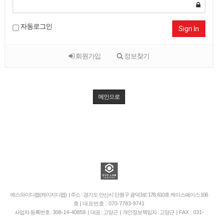
자동로그인
Sign In
회원가입
정보찾기
메인으로
에스와이디랩(케이지디랩) | 주소 : 경기도 안산시 단원구 광덕3로 178, 610호 케이스페이스 106
호
| 대표번호 : 070-7783-9741
사업자 등록번호 :
308-14-40859
| 대표 : 고양근 | 개인정보책임자 : 고양근 |
FAX : 031-