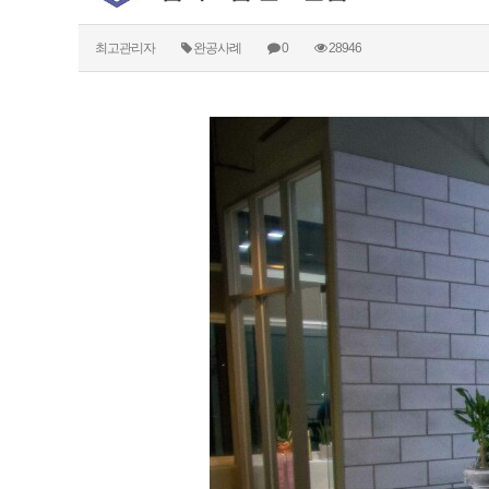
최고관리자
완공사례
0
28946