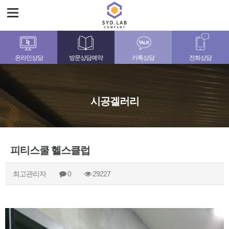
온라인상담
방문상담예약
카톡상담
전화상담
시공겔러리
피티스쿨 헬스클럽
최고관리자
0
29227