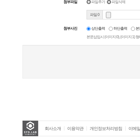
첨부파일
파일추가
파일삭제
파일 0
첨부사진
상단출력
하단출력
본
본문삽입시 {이미지:0}, {이미지:1
새로고침
회사소개
이용약관
개인정보처리방침
이메일