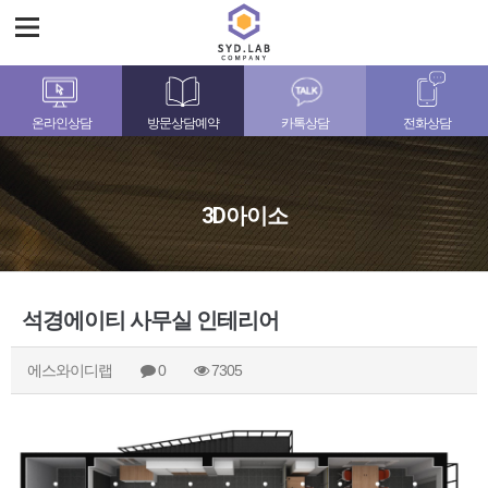
온라인상담
방문상담예약
카톡상담
전화상담
3D아이소
석경에이티 사무실 인테리어
에스와이디랩
0
7305