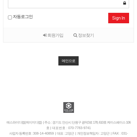
자동로그인
Sign In
회원가입
정보찾기
메인으로
에스와이디랩(케이지디랩) | 주소 : 경기도 안산시 단원구 광덕3로 178, 610호 케이스페이스 106
호
| 대표번호 : 070-7783-9741
사업자 등록번호 :
308-14-40859
| 대표 : 고양근 | 개인정보책임자 : 고양근 |
FAX : 031-