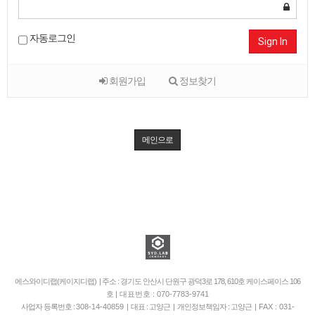
자동로그인
Sign In
회원가입
정보찾기
메인으로
에스와이디랩(케이지디랩) | 주소 : 경기도 안산시 단원구 광덕3로 178, 610호 케이스페이스 106
호
| 대표번호 : 070-7783-9741
사업자 등록번호 :
308-14-40859
| 대표 : 고양근 | 개인정보책임자 : 고양근 |
FAX : 031-