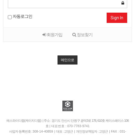
자동로그인
Sign In
회원가입
정보찾기
메인으로
에스와이디랩(케이지디랩) | 주소 : 경기도 안산시 단원구 광덕3로 178, 610호 케이스페이스 106
호
| 대표번호 : 070-7783-9741
사업자 등록번호 :
308-14-40859
| 대표 : 고양근 | 개인정보책임자 : 고양근 |
FAX : 031-